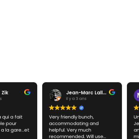
 Zik
Jean-Marc Lallemand
ns
il y a 3 ans
 qui a fait
Very friendly bunch,
Un
le pour
accommodating and
Je
a la gare...et
helpful. Very much
an
recommended. Will use
mi