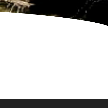
emwebsite
– Taxi le crès – Réserver un taxi le Crès – Réserver un taxi Lunel – Taxi Lunel