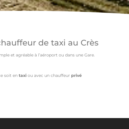
chauffeur de taxi au Crès
imple et agréable à l’aéroport ou dans une Gare.
e soit en
taxi
ou avec un chauffeur
privé
7 04 12 65
Taxi le Crès
xtr
. Cependant en aucun cas
ne pourra être tenu responsable de l’inexactitude et de l’obsolescence des articles du site.