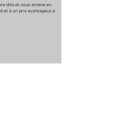
ure dite et vous amène en
é et à un prix avantageux à