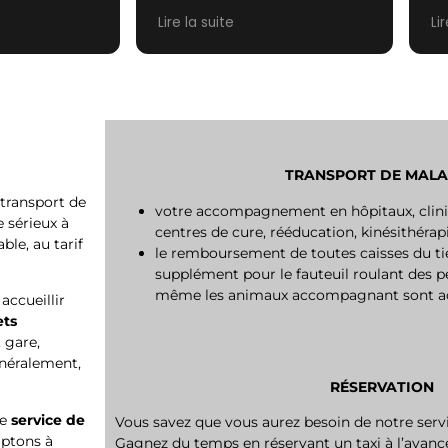
again.
V
Lire la suite
Li
ré
sy
Me
ma
ap
pr
TRANSPORT DE MAL
transport de
votre accompagnement en hôpitaux, clini
 sérieux à
centres de cure, rééducation, kinésithérapi
le, au tarif
le remboursement de toutes caisses du ti
supplément pour le fauteuil roulant des 
même les animaux accompagnant sont accu
accueillir
ets
 gare,
énéralement,
RÉSERVATION
re
service de
Vous savez que vous aurez besoin de notre serv
aptons à
Gagnez du temps en réservant un taxi à l’avance