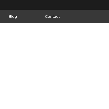
Blog
Contact
t sa région...
s déplacements