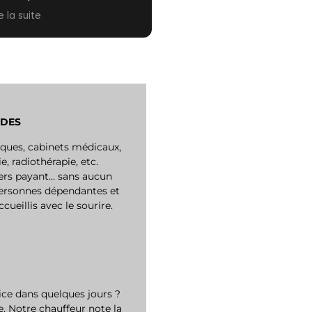
raiment extrêmement
re la suite
actif et plus que
mpathique.
rci pour tout, je ne
nquerai pas de refaire
pel à votre service pour la
ochaine fois !
ADES
ques, cabinets médicaux,
e, radiothérapie, etc.
ers payant… sans aucun
personnes dépendantes et
eillis avec le sourire.
ice dans quelques jours ?
. Notre chauffeur note la