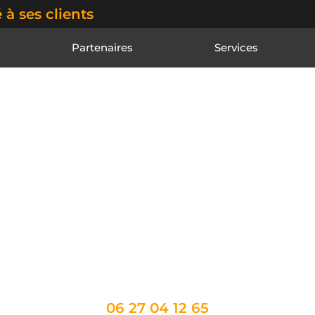
 à ses clients
Partenaires
Services
TAXI LE CRES
ets sur Montpellier e
 : votre partenaire transport dans tous vo
06 27 04 12 65