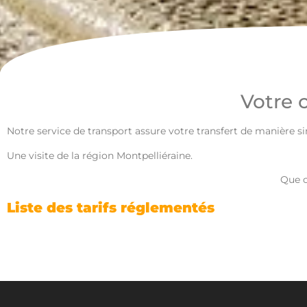
Votre 
Notre service de transport assure votre transfert de manière s
Une visite de la région Montpelliéraine.
Que c
Liste des tarifs réglementés
Tout d’abord la page est mise en ligne à des fins d’information du public et en vue d’informer les clients. Par ailleurs elle est régulièrement mise à jour, dans la mesure du possible.
06 2
Néanmoins en raison de l’évolution permanente de la législation en vigueur, nous ne pouvons toutefois pas garantir son application actuelle. Nous vous invitons toutefois à nous interroger pour toute question ou problème concernant le thème évoqué au