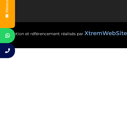
Réserver
XtremWebSite
Conception et référencement réalisés par