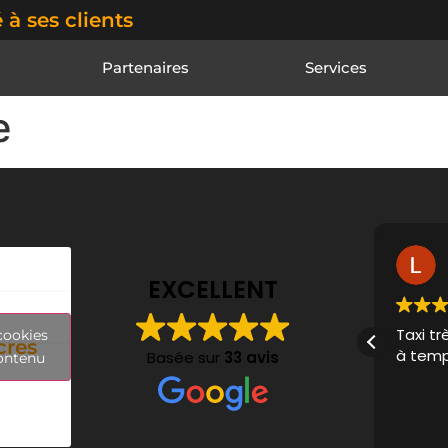
 à ses clients
Partenaires
Services
e
nyfer Luciano
a 3 ans
EXCELLENT
ience avec un chauffeur au top.
Taxi tr
cookies
cres
à temps
Basée sur
33 avis
contenu