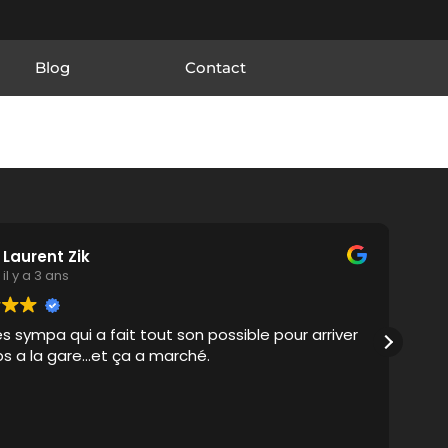
Blog
Contact
Laurent Zik
il y a 3 ans
ès sympa qui a fait tout son possible pour arriver
Ve
 a la gare...et ça a marché.
mu