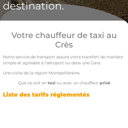
destination.
Votre chauffeur de taxi au
Crès
Notre service de transport assure votre transfert de manière
simple et agréable à l’aéroport ou dans une Gare.
Une visite de la région Montpelliéraine.
Que ce soit en
taxi
ou avec un chauffeur
privé
Liste des tarifs réglementés
Tout d’abord la page est mise en ligne à des fins d’information du public et en vue d’informer les clients. Par ailleurs elle est régulièrement mise à jour, dans la mesure du possible.
06
Néanmoins en raison de l’évolution permanente de la législation en vigueur, nous ne pouvons toutefois pas garantir son application actuelle. Nous vous invitons toutefois à nous interroger pour toute question ou problème concernant le thème évoqué au
27 04 12 65
Taxi le Crès
. Cependant en aucun cas
ne pourra être tenu responsable de l’inexactitude et de l’obsolescence des articles du site.