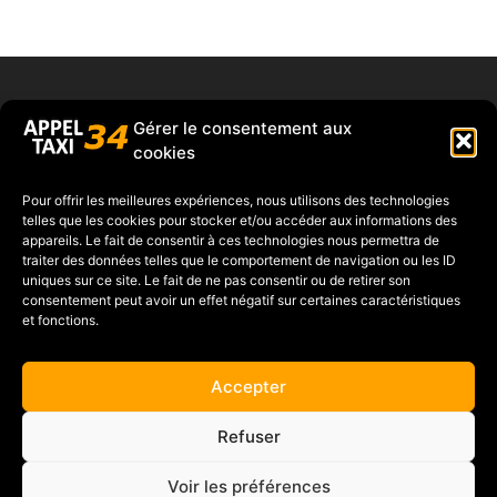
xtremwebsite
– Taxi le crès – Réserver un taxi le Crès – Réserver un taxi Lunel – Taxi Lunel
Gérer le consentement aux
cookies
Pour offrir les meilleures expériences, nous utilisons des technologies
Grégory RUSSO
telles que les cookies pour stocker et/ou accéder aux informations des
appareils. Le fait de consentir à ces technologies nous permettra de
Tel :
06 27 04 12 65
traiter des données telles que le comportement de navigation ou les ID
uniques sur ce site. Le fait de ne pas consentir ou de retirer son
consentement peut avoir un effet négatif sur certaines caractéristiques
et fonctions.
Accepter
Refuser
Cliquez pour accepter les cookies
Tweets by villelecres
marketing et activer ce contenu
Voir les préférences