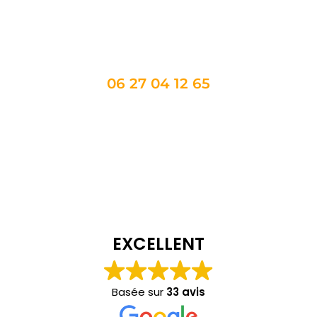
Appel Taxi 34 : votre partenaire transport
dans tous vos déplacements
06 27 04 12 65
EXCELLENT
Basée sur
33 avis