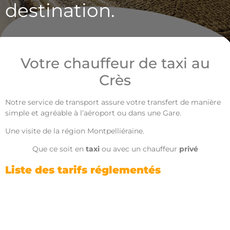
destination.
Votre chauffeur de taxi au
Crès
Notre service de transport assure votre transfert de manière
simple et agréable à l’aéroport ou dans une Gare.
Une visite de la région Montpelliéraine.
Que ce soit en
taxi
ou avec un chauffeur
privé
Liste des tarifs réglementés
Tout d’abord la page est mise en ligne à des fins d’information du public et en vue d’informer les clients. Par ailleurs elle est régulièrement mise à jour, dans la mesure du possible.
06
Néanmoins en raison de l’évolution permanente de la législation en vigueur, nous ne pouvons toutefois pas garantir son application actuelle. Nous vous invitons toutefois à nous interroger pour toute question ou problème concernant le thème évoqué au
27 04 12 65
Taxi le Crès
. Cependant en aucun cas
ne pourra être tenu responsable de l’inexactitude et de l’obsolescence des articles du site.