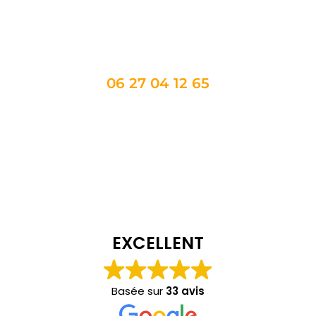
Appel Taxi 34 : votre partenaire transport
dans tous vos déplacements
06 27 04 12 65
EXCELLENT
Basée sur
33 avis