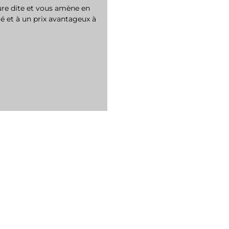
ure dite et vous amène en
é et à un prix avantageux à