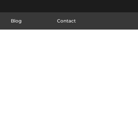
Blog
Contact
t sa région...
s déplacements