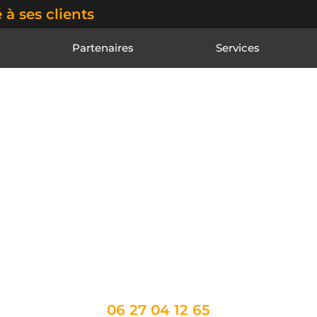
 à ses clients
Partenaires
Services
TAXI LE CRES
ets sur Montpellier e
 : votre partenaire transport dans tous vo
06 27 04 12 65