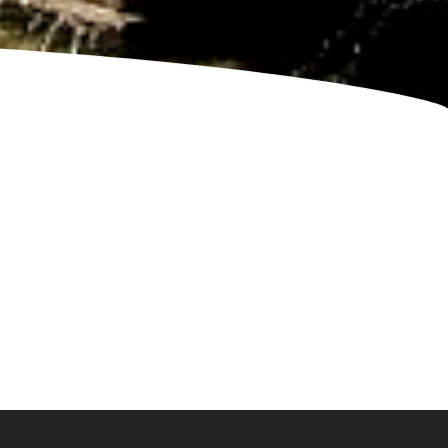
emwebsite
– Taxi le crès – Réserver un taxi le Crès – Réserver un taxi Lunel – Taxi Lunel