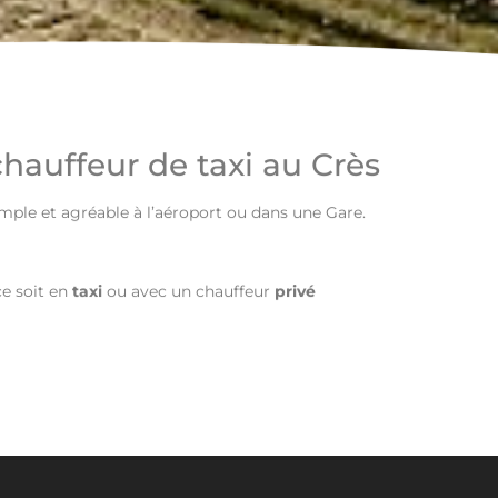
chauffeur de taxi au Crès
imple et agréable à l’aéroport ou dans une Gare.
e soit en
taxi
ou avec un chauffeur
privé
7 04 12 65
Taxi le Crès
xtr
. Cependant en aucun cas
ne pourra être tenu responsable de l’inexactitude et de l’obsolescence des articles du site.