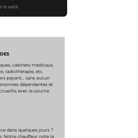
raiment extrêmement
re la suite
actif et plus que
mpathique.
rci pour tout, je ne
nquerai pas de refaire
pel à votre service pour la
ochaine fois !
ADES
ques, cabinets médicaux,
e, radiothérapie, etc.
ers payant… sans aucun
personnes dépendantes et
eillis avec le sourire.
ice dans quelques jours ?
. Notre chauffeur note la