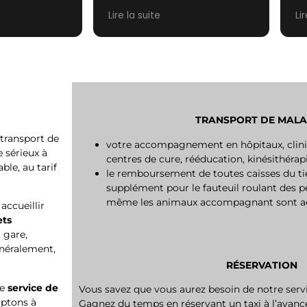
again.
V
Lire la suite
Li
ré
sy
Me
ma
ap
pr
TRANSPORT DE MAL
transport de
votre accompagnement en hôpitaux, clini
 sérieux à
centres de cure, rééducation, kinésithérapi
le, au tarif
le remboursement de toutes caisses du ti
supplément pour le fauteuil roulant des 
même les animaux accompagnant sont accu
accueillir
ets
 gare,
énéralement,
RÉSERVATION
re
service de
Vous savez que vous aurez besoin de notre serv
aptons à
Gagnez du temps en réservant un taxi à l’avance