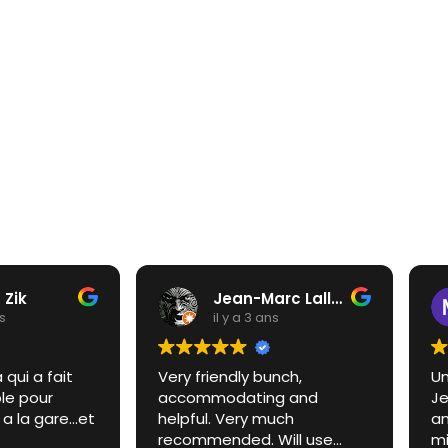
 Zik
Jean-Marc Lallemand
ns
il y a 3 ans
 qui a fait
Very friendly bunch,
Un
le pour
accommodating and
Je
a la gare...et
helpful. Very much
an
recommended. Will use
mi