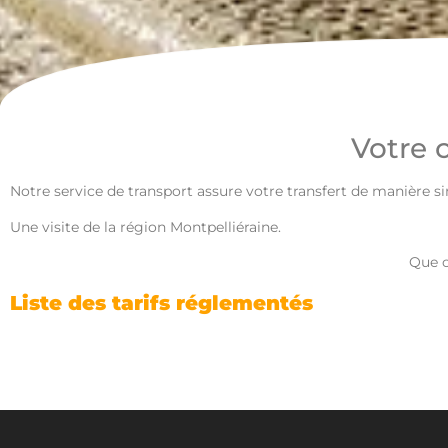
Votre 
Notre service de transport assure votre transfert de manière s
Une visite de la région Montpelliéraine.
Que c
Liste des tarifs réglementés
Tout d’abord la page est mise en ligne à des fins d’information du public et en vue d’informer les clients. Par ailleurs elle est régulièrement mise à jour, dans la mesure du possible.
06 2
Néanmoins en raison de l’évolution permanente de la législation en vigueur, nous ne pouvons toutefois pas garantir son application actuelle. Nous vous invitons toutefois à nous interroger pour toute question ou problème concernant le thème évoqué au